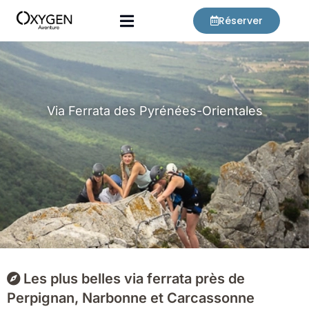
Aller
Réserver
au
contenu
Via Ferrata des Pyrénées-Orientales
Les plus belles via ferrata près de
Perpignan, Narbonne et Carcassonne