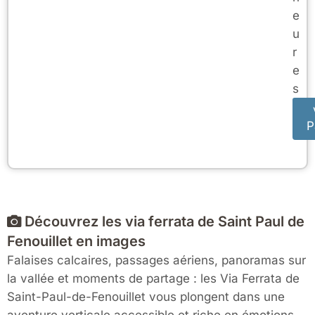
e
u
r
e
s
P
Découvrez les via ferrata de Saint Paul de
Fenouillet en images
Falaises calcaires, passages aériens, panoramas sur
la vallée et moments de partage : les Via Ferrata de
Saint-Paul-de-Fenouillet vous plongent dans une
aventure verticale accessible et riche en émotions,