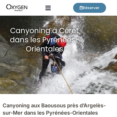
Aller
Réserver
au
contenu
Canyoning à Céret
dans les Pyrénées-
Orientales
Canyoning aux Baousous près d’Argelès-
sur-Mer dans les Pyrénées-Orientales