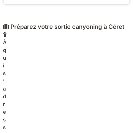
Préparez votre sortie canyoning à Céret
À
q
u
i
s
’
a
d
r
e
s
s