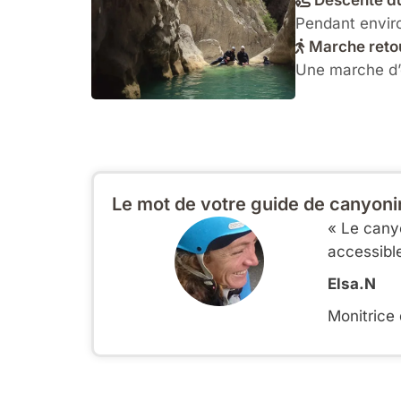
Descente d
Pendant enviro
Marche reto
Une marche d’e
Le mot de votre guide de canyon
« Le canyo
accessibl
Elsa.N
Monitrice 