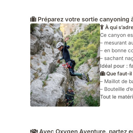
Préparez votre sortie canyoning
À qui s’adr
Ce canyon est
– mesurant a
– en bonne co
– sachant nag
Idéal pour : 
Que faut-il
– Maillot de b
– Bouteille d’
Tout le matér
Avec Oxygen Aventure, partez en