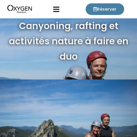
Aller
Réserver
au
contenu
Canyoning, rafting et
activités nature à faire en
duo