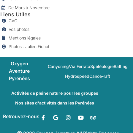
De Mars à Novembre
Liens Utiles
CVG
Vos photos
Mentions légales
Photos : Julien Fichot
Oxygen
Canyoning
Via Ferrata
Spéléologie
Rafting
Aventure
Hydrospeed
Canoe-raft
Pyrénées
Activités de pleine nature pour les groupes
Nos sites d'activités dans les Pyrénées
Facebook-
Google
Instagram
Youtube
Tripadvisor
Retrouvez-nous
f