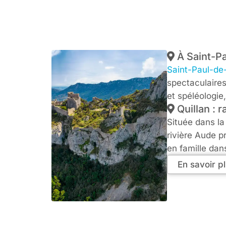
À Saint-Pa
Saint-Paul-de-
spectaculaires 
et spéléologie
Quillan : r
Située dans la
rivière Aude p
en famille dan
En savoir p