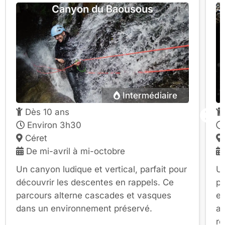
Canyon du Baousous
Intermédiaire
Dès 10 ans
Environ 3h30
Céret
De mi-avril à mi-octobre
Un canyon ludique et vertical, parfait pour
Un
découvrir les descentes en rappels. Ce
po
parcours alterne cascades et vasques
en
dans un environnement préservé.
aq
re