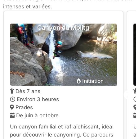
intenses et variées.
Canyon du Molitg
Initiation
Dès 7 ans
Environ 3 heures
Prades
De juin à octobre
Un canyon familial et rafraîchissant, idéal
Un
pour découvrir le canyoning. Ce parcours
am