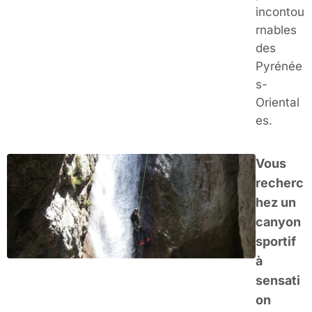
incontou
rnables
des
Pyrénée
s-
Oriental
es.
Vous
recherc
hez un
canyon
sportif
à
sensati
on