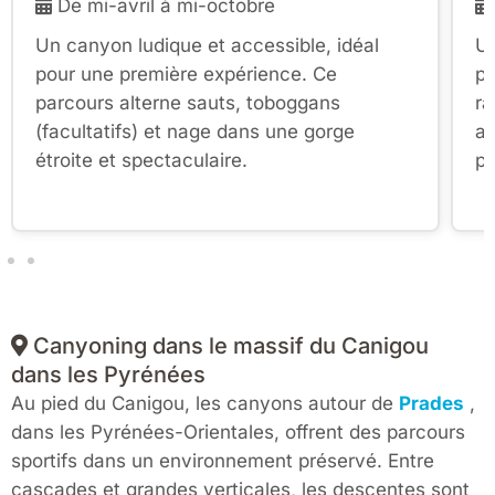
De mi-avril à mi-octobre
Un canyon ludique et accessible, idéal
Un
pour une première expérience. Ce
po
parcours alterne sauts, toboggans
ra
(facultatifs) et nage dans une gorge
aq
étroite et spectaculaire.
pr
Canyoning dans le massif du Canigou
dans les Pyrénées
Au pied du Canigou, les canyons autour de
Prades
,
dans les Pyrénées-Orientales, offrent des parcours
sportifs dans un environnement préservé. Entre
cascades et grandes verticales, les descentes sont