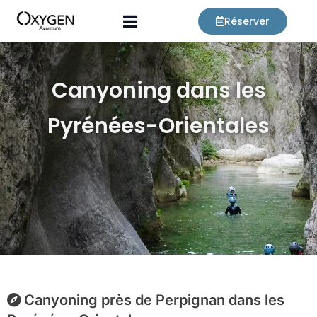
Aller
Réserver
au
contenu
Canyoning dans les
Pyrénées-Orientales
Canyoning près de Perpignan dans les