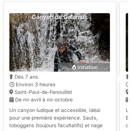
Canyon de Galamus
Initiation
Dès 7 ans
Environ 3 heures
Saint-Paul-de-Fenouillet
De mi-avril à mi-octobre
Un canyon ludique et accessible, idéal
Un
pour une première expérience. Sauts,
En
toboggans (toujours facultatifs) et nage
ce