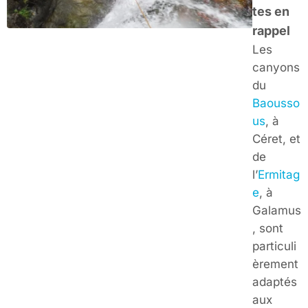
tes en
rappel
Les
canyons
du
Baousso
us
, à
Céret, et
de
l’
Ermitag
e
, à
Galamus
, sont
particuli
èrement
adaptés
aux