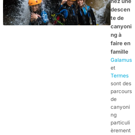
hez une
descen
te de
canyoni
ng à
faire en
famille
Galamus
et
Termes
sont des
parcours
de
canyoni
ng
particuli
èrement