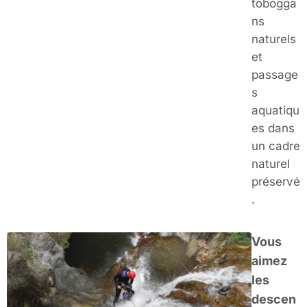
tobogga
ns
naturels
et
passage
s
aquatiqu
es dans
un cadre
naturel
préservé
.
Vous
aimez
les
descen