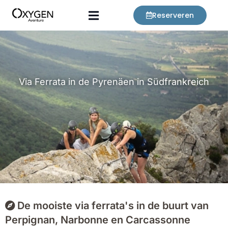
Ga
Reserveren
naar
de
inhoud
Via Ferrata in de Pyrenäen in Südfrankreich
De mooiste via ferrata's in de buurt van
Perpignan, Narbonne en Carcassonne