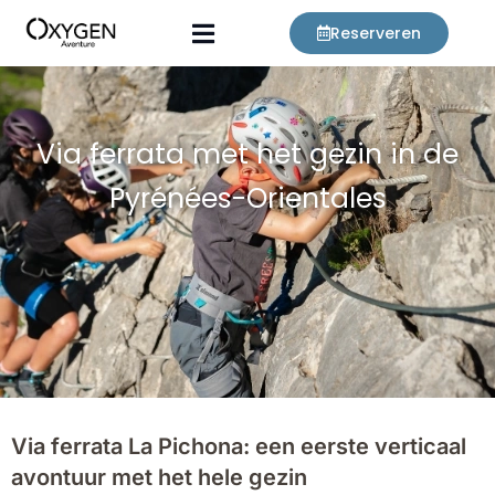
Ga
Reserveren
naar
de
inhoud
Via ferrata met het gezin in de
Pyrénées-Orientales
Via ferrata La Pichona: een eerste verticaal
avontuur met het hele gezin