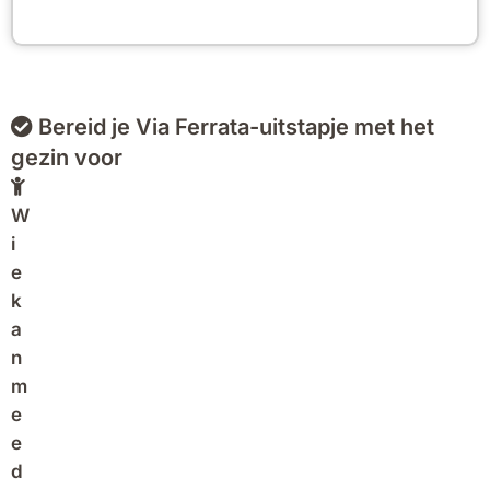
Bereid je Via Ferrata-uitstapje met het
gezin voor
W
i
e
k
a
n
m
e
e
d