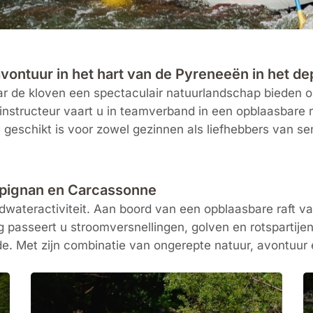
avontuur in het hart van de Pyreneeën in het 
waar de kloven een spectaculair natuurlandschap bieden 
nstructeur vaart u in teamverband in een opblaasbare ra
die geschikt is voor zowel gezinnen als liefhebbers van se
rpignan en Carcassonne
ildwateractiviteit. Aan boord van een opblaasbare raft 
g passeert u stroomversnellingen, golven en rotspartijen
e. Met zijn combinatie van ongerepte natuur, avontuur 