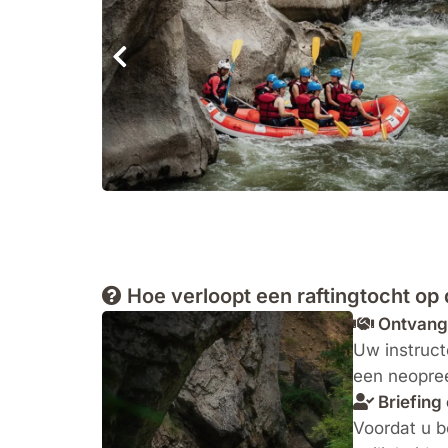
Hoe verloopt een raftingtocht op
Ontvangs
Uw instruct
een neopree
Briefing 
Voordat u b