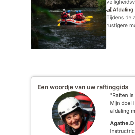
veiligheidsv
Afdaling 
Tijdens de 
rustigere m
Een woordje van uw raftinggids
"Raften i
Mijn doel 
afdaling m
Agathe.D
Instructr