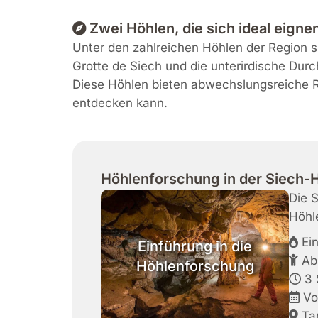
Zwei Höhlen, die sich ideal eign
Unter den zahlreichen Höhlen der Region s
Grotte de Siech und die unterirdische Dur
Diese Höhlen bieten abwechslungsreiche Ru
entdecken kann.
Höhlenforschung in der Siech-
Die S
Höhl
Ein
Einführung in die
Ab
Höhlenforschung
3 
Von
Tar