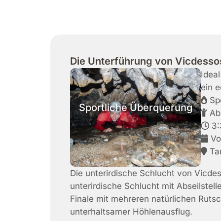
Die Unterführung von Vicdesso
Idea
ein 
Spo
Sportliche Überquerung
Ab 
3:
Vo
Tar
Die unterirdische Schlucht von Vicdess
unterirdische Schlucht mit Abseilst
Finale mit mehreren natürlichen Rutsc
unterhaltsamer Höhlenausflug.