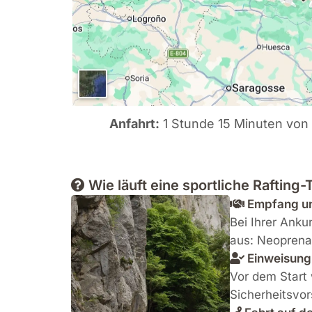
Anfahrt:
1 Stunde 15 Minuten von 
Wie läuft eine sportliche Rafting-
Empfang un
Bei Ihrer Anku
aus: Neopren
Einweisung 
Vor dem Start 
Sicherheitsvors