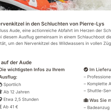
ervenkitzel in den Schluchten von Pierre-Lys
uss Aude, eine actionreiche Abfahrt im Herzen der Schl
 bei diesem Ausflug gemeinsam in einem Schlauchboot d
vität, um den Nervenkitzel des Wildwassers in vollen Zü
 auf der Aude
Die wichtigsten Infos zu Ihrem
Im Liefer
Ausflug:
– Professione
– Komplette 
Sportlich
– Shuttle-Ser
Ab 12 Jahren
Etwa 2,5 Stunden
Was Sie m
Ab 41 €
– Badeanzug