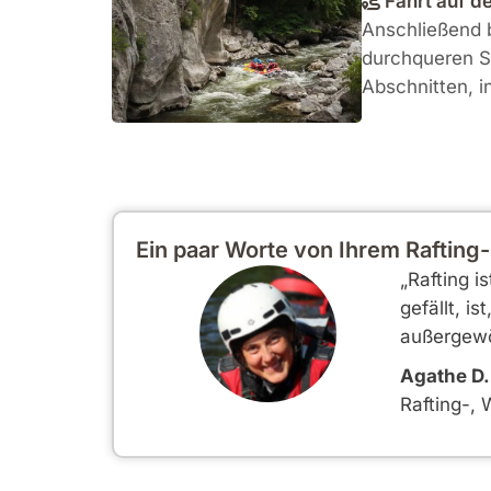
Fahrt auf d
Anschließend b
durchqueren Si
Abschnitten, i
Ein paar Worte von Ihrem Rafting
„Rafting 
gefällt, i
außergewö
Agathe D.
Rafting-,